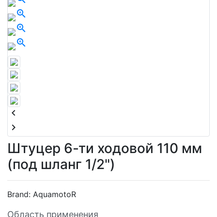
zoom_in
zoom_in
zoom_in
keyboard_arrow_left
keyboard_arrow_right
Штуцер 6-ти ходовой 110 мм
(под шланг 1/2")
Brand:
AquamotoR
Область применения