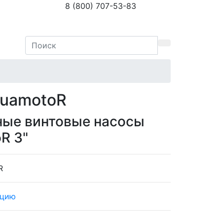
8 (800) 707-53-83
quamotoR
ые винтовые насосы
R 3"
R
кцию