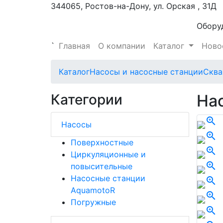
344065, Ростов-на-Дону, ул. Орская , 31Д
Обору
`
Главная
О компании
Каталог
Ново
Каталог
Насосы и насосные станции
Сква
Категории
На
zoom_in
Насосы
zoom_in
Поверхностные
zoom_in
Циркуляционные и
zoom_in
повысительные
Насосные станции
zoom_in
AquamotoR
zoom_in
Погружные
zoom_in