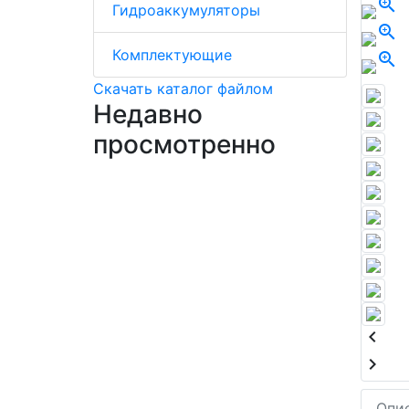
zoom_in
Гидроаккумуляторы
zoom_in
Комплектующие
zoom_in
Скачать каталог файлом
Недавно
просмотренно
keyboard_arrow_left
keyboard_arrow_right
Опи