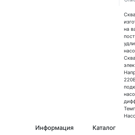
Сква
изго
на в
пост
удли
нас
Сква
элек
Напр
220В
подк
насо
дифф
Темп
Насо
Информация
Каталог