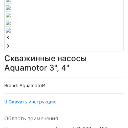
keyboard_arrow_left
keyboard_arrow_right
Скважинные насосы
Aquamotor 3", 4"
Brand:
AquamotoR
Скачать инструкцию
Область применения