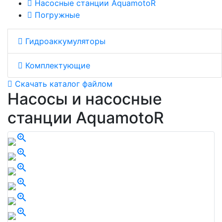
Насосные станции AquamotoR
Погружные
Гидроаккумуляторы
Комплектующие
Скачать каталог файлом
Насосы и насосные
станции AquamotoR
zoom_in
zoom_in
zoom_in
zoom_in
zoom_in
zoom_in