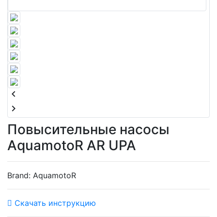
keyboard_arrow_left
keyboard_arrow_right
Повысительные насосы
AquamotoR AR UPA
Brand:
AquamotoR
Скачать инструкцию