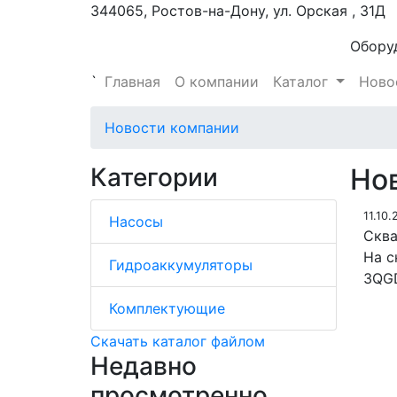
344065, Ростов-на-Дону, ул. Орская , 31Д
Обору
`
Главная
О компании
Каталог
Ново
Новости компании
Категории
Но
11.10.
Насосы
Сква
На с
Гидроаккумуляторы
3QGD
Комплектующие
Скачать каталог файлом
Недавно
просмотренно