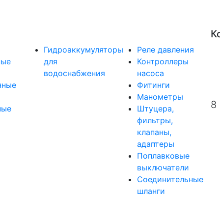
К
Гидроаккумуляторы
Реле давления
ные
для
Контроллеры
водоснабжения
насоса
нные
Фитинги
Манометры
8
ные
Штуцера,
фильтры,
клапаны,
адаптеры
Поплавковые
выключатели
Соединительные
шланги