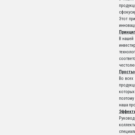
продукц
сфокуси
Этот пр
инновац
Принцип
В нашей
инвести
техноло
соответс
честолюб
Просты
Во всех
продукци
которых
поэтому 
наша про
Эффекти
Руковод
коллект
специал