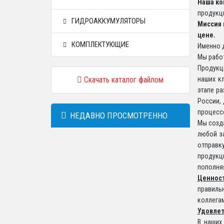
Наша ко
продукц
ГИДРОАККУМУЛЯТОРЫ
Миссия 
цене.
КОМПЛЕКТУЮЩИЕ
Именно д
Мы работ
Продукц
Скачать каталог файлом
наших к
этапе р
России,
процессе
НЕДАВНО ПРОСМОТРЕННО
Мы созд
любой з
отправк
продукци
пополняя
Ценнос
правильн
коллега
Удовлет
В наших