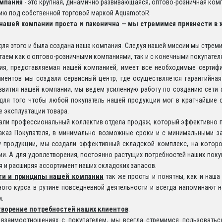
мпания
- это крупная, динамично развивающаяся, оптово-розничная комп
ию под собственной торговой маркой AquamotoR.
нашей компании проста и лаконична — мы стремимся привнести в 
ля этого и была создана наша компания. Следуя нашей миссии мы стреми
аем как с оптово-розничными компаниями, так и с конечными покупател
ия, представляемая нашей компанией, имеет все необходимые сертифи
лиентов мы создали сервисный центр, где осуществляется гарантийна
азвития нашей компании, мы ведем усиленную работу по созданию сети 
 для того чтобы любой покупатель нашей продукции мог в кратчайшие 
 эксплуатации товара.
али профессиональный коллектив отдела продаж, который эффективно п
аказ Покупателя, в минимально возможные сроки и с минимальными з
у продукции, мы создали эффективный складской комплекс, на котор
и. А для удовлетворения, постоянно растущих потребностей наших поку
 и расширяя ассортимент наших складских запасов.
ти и принципы нашей компании
так же просты и понятны, как и наша
ого курса в рутине повседневной деятельности и всегда напоминают на
м.
ворение потребностей наших клиентов
.
 взаимоотношениях с покупателем, мы всегда стремимся пользоватьс